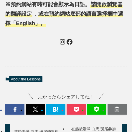
※預約網站有時可能會顯示為日語。
請開啟瀏覽器
的翻譯設定
，
或在預約網站底部的語言選擇欄中選
擇「English」。
Instagram
Facebook
About the Lessons
よかったらシェアしてね！
在越後湯澤,白馬,斑尾參加
越後湯澤,白馬,斑尾的單板