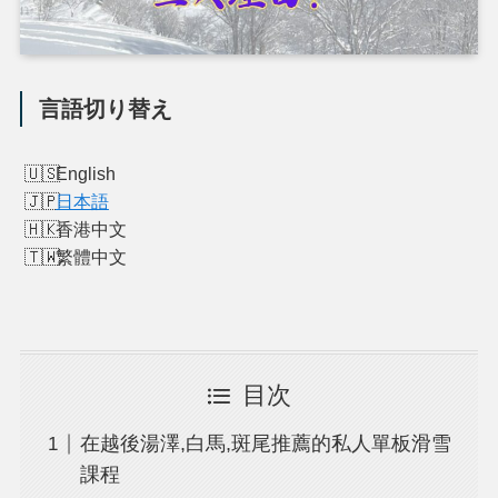
言語切り替え
English
日本語
香港中文
繁體中文
目次
在越後湯澤,白馬,斑尾推薦的私人單板滑雪
課程