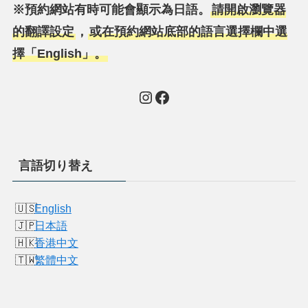
※預約網站有時可能會顯示為日語。
請開啟瀏覽器
的翻譯設定
，
或在預約網站底部的語言選擇欄中選
擇「English」。
Instagram
Facebook
言語切り替え
English
日本語
香港中文
繁體中文